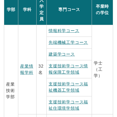
入
学
卒業時
学部
学科
専門コース
定
の学位
員
情報科学コース
先端機械工学コース
建築学コース
学士
支援技術学コース情
産業情
32
（工
報保障工学領域
報学科
名
学）
支援技術学コース福
産業
祉機器工学領域
技術
学部
支援技術学コース福
祉住環境学領域