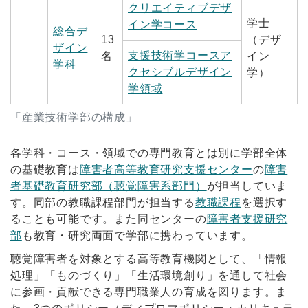
クリエイティブデザ
学士
イン学コース
総合デ
13
（デザ
ザイン
支援技術学コースア
名
イン
学科
クセシブルデザイン
学）
学領域
「産業技術学部の構成」
各学科・コース・領域での専門教育とは別に学部全体
の基礎教育は
障害者高等教育研究支援センター
の
障害
者基礎教育研究部（聴覚障害系部門）
が担当していま
す。同部の教職課程部門が担当する
教職課程
を選択す
ることも可能です。また同センターの
障害者支援研究
部
も教育・研究両面で学部に携わっています。
聴覚障害者を対象とする高等教育機関として、「情報
処理」「ものづくり」「生活環境創り」を通して社会
に参画・貢献できる専門職業人の育成を図ります。ま