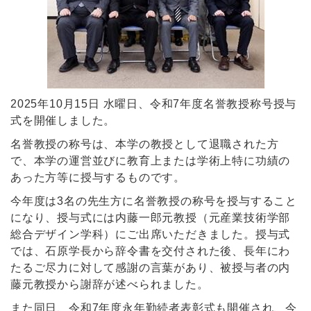
2025年10月15日 水曜日、令和7年度名誉教授称号授与
式を開催しました。
名誉教授の称号は、本学の教授として退職された方
で、本学の運営並びに教育上または学術上特に功績の
あった方等に授与するものです。
今年度は3名の先生方に名誉教授の称号を授与すること
になり、授与式には内藤一郎元教授（元産業技術学部
総合デザイン学科）にご出席いただきました。授与式
では、石原学長から辞令書を交付された後、長年にわ
たるご尽力に対して感謝の言葉があり、被授与者の内
藤元教授から謝辞が述べられました。
また同日、令和7年度永年勤続者表彰式も開催され、今