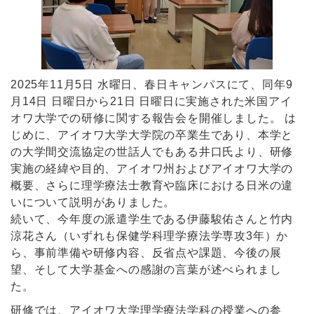
2025年11月5日 水曜日、春日キャンパスにて、同年9
月14日 日曜日から21日 日曜日に実施された米国アイ
オワ大学での研修に関する報告会を開催しました。 は
じめに、アイオワ大学大学院の卒業生であり、本学と
の大学間交流協定の世話人でもある井口氏より、研修
実施の経緯や目的、アイオワ州およびアイオワ大学の
概要、さらに理学療法士教育や臨床における日米の違
いについて説明がありました。
続いて、今年度の派遣学生である伊藤駿佑さんと竹内
涼花さん（いずれも保健学科理学療法学専攻3年）か
ら、事前準備や研修内容、反省点や課題、今後の展
望、そして大学基金への感謝の言葉が述べられまし
た。
研修では、アイオワ大学理学療法学科の授業への参