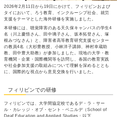
2026年2月11日から19日にかけて、フィリピンおよび
タイにおいて、ろう教育、インクルーシブ社会、就労
支援をテーマとした海外研修を実施しました。
本研修には、聴覚障害のある天久保キャンパスの学生4
名（川上慶悟さん、田中璃子さん、坂本拓登さん、塚
根みづなさん）と、障害者高等教育研究支援センター
の教員4名（大杉豊教授、小林洋子講師、神村幸蔵助
教、田中豊大助教）が参加しました。現地の大学・教
育機関・企業・国際機関等を訪問し、各国の教育実践
や社会参加支援の取組みについて理解を深めるととも
に、国際的な視点から意見交換を行いました。
フィリピンでの研修
フィリピンでは、大学間協定校であるデ・ラ・サー
ル・カレッジ・オブ・セント・ベニルデ（School of
Deaf Education and Applied Studies：以下、