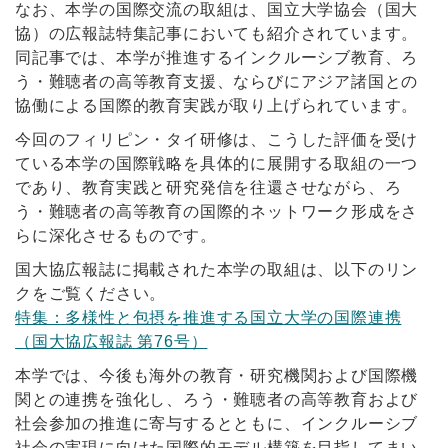
なお、本学の国際交流の取組は、国立大学協会（国大
協）の広報誌特集記事においても紹介されています。
同記事では、本学が推進するインクルーシブ教育、ろ
う・難聴者の高等教育支援、ならびにアジア諸国との
協働による国際的教育実践が取り上げられています。
今回のフィリピン・タイ研修は、こうした評価を受け
ている本学の国際戦略を具体的に展開する取組の一つ
であり、教育実践と研究発信を往還させながら、ろ
う・難聴者の高等教育の国際的ネットワーク形成をさ
らに深化させるものです。
国大協広報誌に掲載された本学の取組は、以下のリン
クをご覧ください。
特集：多様性と包摂を推進する国立大学の国際連携
（国大協広報誌 第76号）
本学では、今後も海外の教育・研究機関および国際機
関との連携を強化し、ろう・難聴者の高等教育および
社会参加の推進に寄与するとともに、インクルーシブ
社会の実現に向けた国際的モデル構築を目指してまい