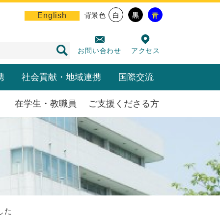
English
背景色
白
黒
青
お問い合わせ
アクセス
携
社会貢献・地域連携
国際交流
在学生・教職員
ご支援くださる方
した