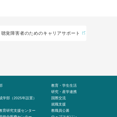
聴覚障害者のためのキャリアサポート
部
教育・学生生活
研究・産学連携
成学部（2025年設置）
国際交流
就職支援
教育研究支援センター
教職員公募
学統合医療センター
ウェブマガジン