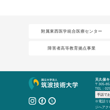
関連リンク
附属東西医学統合医療センター
障害者高等教育拠点事業
天久保キ
サイト情報
〒305-8
TEL：029
※電話リ
ジへアク