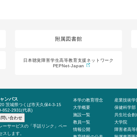
附属図書館
日本聴覚障害学生高等教育支援ネットワーク
PEPNet-Japan
ャンパス
本学の教育理念
産業技術学
520 茨城県つくば市天久保4-3-15
大学概要
保健科学部
-852-2931(代表)
施設⼀覧
共生社会創
教員⼀覧
大学院
レーサービスの「手話リンク」ペー
情報公開
障害者高等
セスします。
教育情報の公表
附属東西医