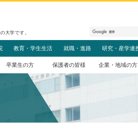
めの大学です。
院
教育・学生生活
就職・進路
研究・産学連
卒業生の方
保護者の皆様
企業・地域の方