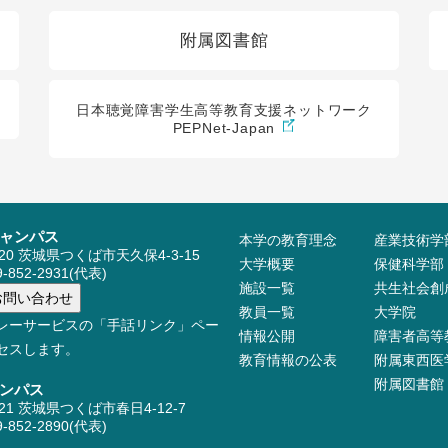
附属図書館
日本聴覚障害学生高等教育支援ネットワーク
PEPNet-Japan
ャンパス
本学の教育理念
産業技術学
520 茨城県つくば市天久保4-3-15
大学概要
保健科学部
-852-2931(代表)
施設⼀覧
共生社会創
教員⼀覧
大学院
レーサービスの「手話リンク」ペー
情報公開
障害者高等
セスします。
教育情報の公表
附属東西医
附属図書館
ンパス
521 茨城県つくば市春日4-12-7
-852-2890(代表)