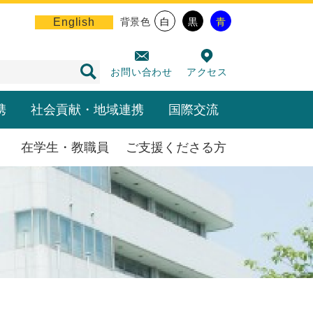
English
背景色
白
黒
青
お問い合わせ
アクセス
携
社会貢献・地域連携
国際交流
在学生・教職員
ご支援くださる方