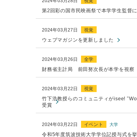
2024年03月28日
視覚
第2回彩の国市民映画祭で本学学生監督
2024年03月27日
視覚
ウェブマガジンを更新しました
2024年03月26日
全学
財務省主計局 前田努次長が本学を視察
2024年03月22日
視覚
竹下浩教授らのコミュニティがisee! "Working 
受賞
2024年03月22日
イベント
大学
令和5年度筑波技術大学学位記授与式を