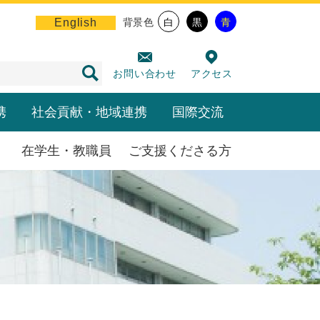
English
背景色
白
黒
青
お問い合わせ
アクセス
携
社会貢献・地域連携
国際交流
在学生・教職員
ご支援くださる方