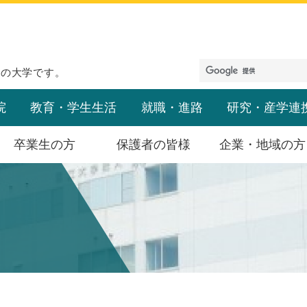
めの大学です。
院
教育・学生生活
就職・進路
研究・産学連
卒業生の方
保護者の皆様
企業・地域の方