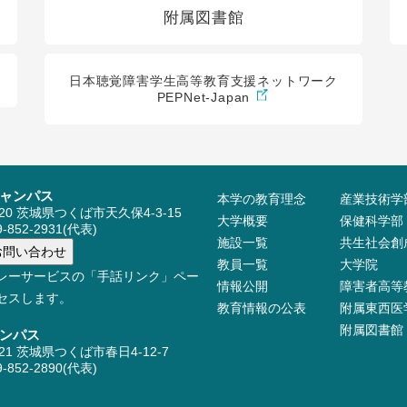
附属図書館
日本聴覚障害学生高等教育支援ネットワーク
PEPNet-Japan
ャンパス
本学の教育理念
産業技術学
520 茨城県つくば市天久保4-3-15
大学概要
保健科学部
-852-2931(代表)
施設⼀覧
共生社会創
教員⼀覧
大学院
レーサービスの「手話リンク」ペー
情報公開
障害者高等
セスします。
教育情報の公表
附属東西医
附属図書館
ンパス
521 茨城県つくば市春日4-12-7
-852-2890(代表)